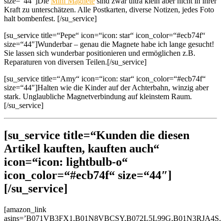
size=“44″]Die
Mini Magnete
sind zwar ultra klein aber nicht in ihrer
Kraft zu unterschätzen. Alle Postkarten, diverse Notizen, jedes Foto
halt bombenfest. [/su_service]
[su_service title=“Pepe“ icon=“icon: star“ icon_color=“#ecb74f“
size=“44″]Wunderbar – genau die Magnete habe ich lange gesucht!
Sie lassen sich wunderbar positionieren und ermöglichen z.B.
Reparaturen von diversen Teilen.[/su_service]
[su_service title=“Amy“ icon=“icon: star“ icon_color=“#ecb74f“
size=“44″]Halten wie die Kinder auf der Achterbahn, winzig aber
stark. Unglaubliche Magnetverbindung auf kleinstem Raum.
[/su_service]
[su_service title=“Kunden die diesen
Artikel kauften, kauften auch“
icon=“icon: lightbulb-o“
icon_color=“#ecb74f“ size=“44″]
[/su_service]
[amazon_link
asins=’B071VB3FX1,B01N8VBCSY,B072L5L99G,B01N3RJA4