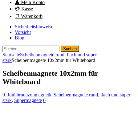
👤 Mein Konto
💳 Kasse
🛒 Warenkorb
Sicherheitshinweise
Vorsicht
Blog
Suchen
nach:
Startseite
Scheibenmagnete rund, flach und super
stark
Scheibenmagnete 10x2mm für Whiteboard
Scheibenmagnete 10x2mm für
Whiteboard
9. Juni
brudazonmagnetic
Scheibenmagnete rund, flach und super
stark
,
Supermagnete
0