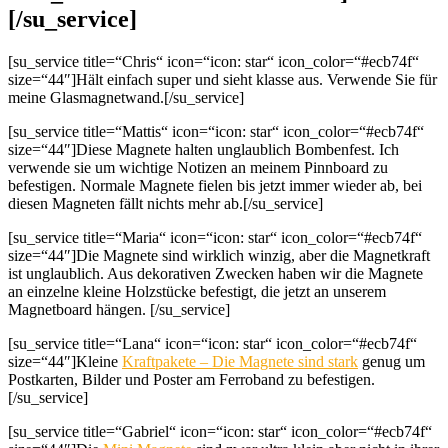
[/su_service]
[su_service title=“Chris“ icon=“icon: star“ icon_color=“#ecb74f“
size=“44″]Hält einfach super und sieht klasse aus. Verwende Sie für
meine Glasmagnetwand.[/su_service]
[su_service title=“Mattis“ icon=“icon: star“ icon_color=“#ecb74f“
size=“44″]Diese Magnete halten unglaublich Bombenfest. Ich
verwende sie um wichtige Notizen an meinem Pinnboard zu
befestigen. Normale Magnete fielen bis jetzt immer wieder ab, bei
diesen Magneten fällt nichts mehr ab.[/su_service]
[su_service title=“Maria“ icon=“icon: star“ icon_color=“#ecb74f“
size=“44″]Die Magnete sind wirklich winzig, aber die Magnetkraft
ist unglaublich. Aus dekorativen Zwecken haben wir die Magnete
an einzelne kleine Holzstücke befestigt, die jetzt an unserem
Magnetboard hängen. [/su_service]
[su_service title=“Lana“ icon=“icon: star“ icon_color=“#ecb74f“
size=“44″]Kleine
Kraftpakete – Die Magnete sind stark
genug um
Postkarten, Bilder und Poster am Ferroband zu befestigen.
[/su_service]
[su_service title=“Gabriel“ icon=“icon: star“ icon_color=“#ecb74f“