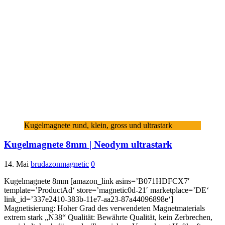
Kugelmagnete rund, klein, gross und ultrastark
Kugelmagnete 8mm | Neodym ultrastark
14. Mai
brudazonmagnetic
0
Kugelmagnete 8mm [amazon_link asins=’B071HDFCX7′
template=’ProductAd‘ store=’magnetic0d-21′ marketplace=’DE‘
link_id=’337e2410-383b-11e7-aa23-87a44096898e‘]
Magnetisierung: Hoher Grad des verwendeten Magnetmaterials
extrem stark „N38“ Qualität: Bewährte Qualität, kein Zerbrechen,