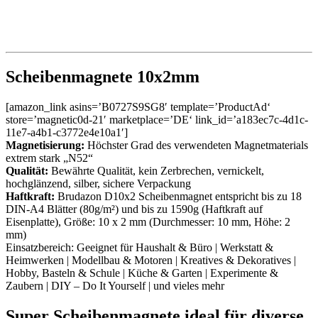
Scheibenmagnete 10x2mm
[amazon_link asins=’B0727S9SG8′ template=’ProductAd‘
store=’magnetic0d-21′ marketplace=’DE‘ link_id=’a183ec7c-4d1c-
11e7-a4b1-c3772e4e10a1′]
Magnetisierung:
Höchster Grad des verwendeten Magnetmaterials
extrem stark „N52“
Qualität:
Bewährte Qualität, kein Zerbrechen, vernickelt,
hochglänzend, silber, sichere Verpackung
Haftkraft:
Brudazon D10x2 Scheibenmagnet entspricht bis zu 18
DIN-A4 Blätter (80g/m²) und bis zu 1590g (Haftkraft auf
Eisenplatte), Größe: 10 x 2 mm (Durchmesser: 10 mm, Höhe: 2
mm)
Einsatzbereich: Geeignet für Haushalt & Büro | Werkstatt &
Heimwerken | Modellbau & Motoren | Kreatives & Dekoratives |
Hobby, Basteln & Schule | Küche & Garten | Experimente &
Zaubern | DIY – Do It Yourself | und vieles mehr
Super Scheibenmagnete ideal für diverse