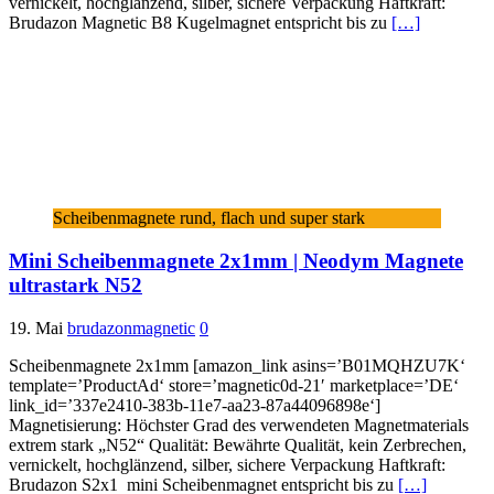
vernickelt, hochglänzend, silber, sichere Verpackung Haftkraft:
Brudazon Magnetic B8 Kugelmagnet entspricht bis zu
[…]
Scheibenmagnete rund, flach und super stark
Mini Scheibenmagnete 2x1mm | Neodym Magnete
ultrastark N52
19. Mai
brudazonmagnetic
0
Scheibenmagnete 2x1mm [amazon_link asins=’B01MQHZU7K‘
template=’ProductAd‘ store=’magnetic0d-21′ marketplace=’DE‘
link_id=’337e2410-383b-11e7-aa23-87a44096898e‘]
Magnetisierung: Höchster Grad des verwendeten Magnetmaterials
extrem stark „N52“ Qualität: Bewährte Qualität, kein Zerbrechen,
vernickelt, hochglänzend, silber, sichere Verpackung Haftkraft:
Brudazon S2x1 mini Scheibenmagnet entspricht bis zu
[…]