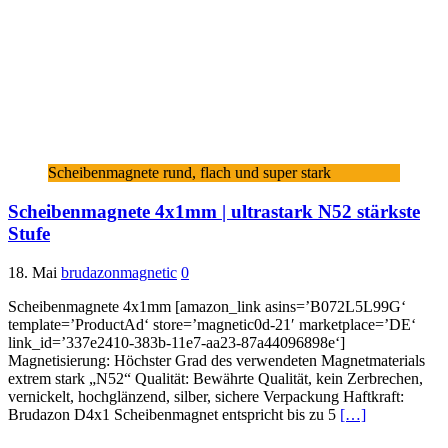
Scheibenmagnete rund, flach und super stark
Scheibenmagnete 4x1mm | ultrastark N52 stärkste
Stufe
18. Mai
brudazonmagnetic
0
Scheibenmagnete 4x1mm [amazon_link asins=’B072L5L99G‘
template=’ProductAd‘ store=’magnetic0d-21′ marketplace=’DE‘
link_id=’337e2410-383b-11e7-aa23-87a44096898e‘]
Magnetisierung: Höchster Grad des verwendeten Magnetmaterials
extrem stark „N52“ Qualität: Bewährte Qualität, kein Zerbrechen,
vernickelt, hochglänzend, silber, sichere Verpackung Haftkraft:
Brudazon D4x1 Scheibenmagnet entspricht bis zu 5
[…]