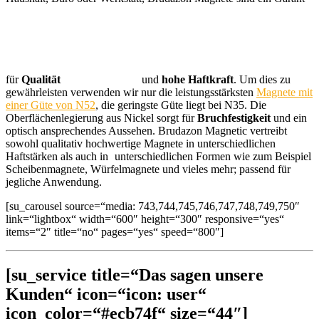
für
Qualität
und
hohe Haftkraft
. Um dies zu
gewährleisten verwenden wir nur die leistungsstärksten
Magnete mit
einer Güte von N52
, die geringste Güte liegt bei N35. Die
Oberflächenlegierung aus Nickel sorgt für
Bruchfestigkeit
und ein
optisch ansprechendes Aussehen. Brudazon Magnetic vertreibt
sowohl qualitativ hochwertige Magnete in unterschiedlichen
Haftstärken als auch in
unterschiedlichen Formen wie zum Beispiel
Scheibenmagnete, Würfelmagnete und vieles mehr; passend für
jegliche Anwendung.
[su_carousel source=“media: 743,744,745,746,747,748,749,750″
link=“lightbox“ width=“600″ height=“300″ responsive=“yes“
items=“2″ title=“no“ pages=“yes“ speed=“800″]
[su_service title=“Das sagen unsere
Kunden“ icon=“icon: user“
icon_color=“#ecb74f“ size=“44″]