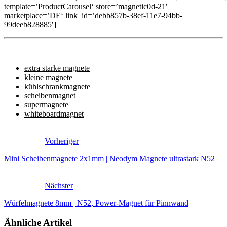
template=’ProductCarousel‘ store=’magnetic0d-21′
marketplace=’DE‘ link_id=’debb857b-38ef-11e7-94bb-
99deeb828885′]
extra starke magnete
kleine magnete
kühlschrankmagnete
scheibenmagnet
supermagnete
whiteboardmagnet
Vorheriger
Mini Scheibenmagnete 2x1mm | Neodym Magnete ultrastark N52
Nächster
Würfelmagnete 8mm | N52, Power-Magnet für Pinnwand
Ähnliche Artikel