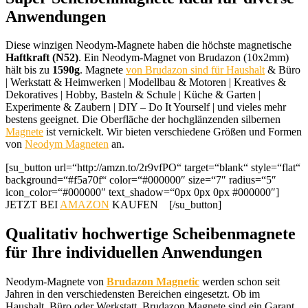
Anwendungen
Diese winzigen Neodym-Magnete haben die höchste magnetische
Haftkraft (N52)
. Ein Neodym-Magnet von Brudazon (10x2mm)
hält bis zu
1590g
. Magnete
von Brudazon sind für Haushalt
& Büro
| Werkstatt & Heimwerken | Modellbau & Motoren | Kreatives &
Dekoratives | Hobby, Basteln & Schule | Küche & Garten |
Experimente & Zaubern | DIY – Do It Yourself | und vieles mehr
bestens geeignet. Die Oberfläche der hochglänzenden silbernen
Magnete
ist vernickelt. Wir bieten verschiedene Größen und Formen
von
Neodym Magneten
an.
[su_button url=“http://amzn.to/2r9vfPO“ target=“blank“ style=“flat“
background=“#f5a70f“ color=“#000000″ size=“7″ radius=“5″
icon_color=“#000000″ text_shadow=“0px 0px 0px #000000″]
JETZT BEI
AMAZON
KAUFEN [/su_button]
Qualitativ hochwertige Scheibenmagnete
für Ihre individuellen Anwendungen
Neodym-Magnete von
Brudazon Magnetic
werden schon seit
Jahren in den verschiedensten Bereichen eingesetzt. Ob im
Haushalt, Büro oder Werkstatt, Brudazon Magnete sind ein Garant