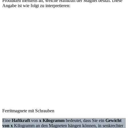
Produkten meistens an, welche Haftkraft der Magnet besitzt. Diese
Angabe ist wie folgt zu interpretieren:
Ferritmagnete mit Schrauben
Eine
Haftkraft
von
x Kilogramm
bedeutet, dass Sie ein
Gewicht
von x
Kilogramm an den Magneten hängen können, in senkrechter