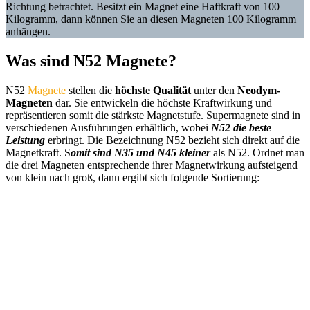
Richtung betrachtet. Besitzt ein Magnet eine Haftkraft von 100
Kilogramm, dann können Sie an diesen Magneten 100 Kilogramm
anhängen.
Was sind N52 Magnete?
N52
Magnete
stellen die
höchste Qualität
unter den
Neodym-
Magneten
dar. Sie entwickeln die höchste Kraftwirkung und
repräsentieren somit die stärkste Magnetstufe. Supermagnete sind in
verschiedenen Ausführungen erhältlich, wobei
N52 die beste
Leistung
erbringt. Die Bezeichnung N52 bezieht sich direkt auf die
Magnetkraft. S
omit sind N35 und N45 kleiner
als N52. Ordnet man
die drei Magneten entsprechende ihrer Magnetwirkung aufsteigend
von klein nach groß, dann ergibt sich folgende Sortierung: