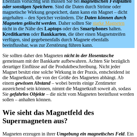
Ebenfalls vorsichtig sein müssen Sie bei
magnetischen Festplatten
oder sonstigen Speichern
. Sind die Daten durch Ströme oder
magnetische Wirkung gespeichert, dann kann ein Magnet – dicht
angehalten – den Speicher verändern. Die
Daten können durch
Magneten gelöscht werden
. Daher sollten Sie
starke Magneten
nicht in die Nähe des
Laptops
oder des
Smartphones
halten.
Kreditkarten
oder
Bankkarten
, die über einen Magnetstreifen
verfügen, sind gegebenenfalls durch Magnete ebenfalls
beeinflussbar, was zur Zerstörung führen kann.
Sie sollten daher den Magneten
nicht in der Hosentasche
gemeinsam mit der Bankkarte aufbewahren. Achten Sie bezüglich
derartiger Einflüsse auf die Produktbeschreibung. Nicht jeder
Magnet besitzt eine solche Wirkung in der Praxis, entscheidend ist
die Magnetkraft, die von der Größe des Magneten abhängt. Ab
einem
gewissen Abstand
– wobei bereits einige Zentimeter
ausreichend sein können, nimmt die Magnetkraft soweit ab, sodass
Sie
gefahrlos Objekte
– die nicht vom Magneten beeinflusst werden
sollen – anhalten können.
Wie sieht das Magnetfeld des
Supermagneten aus?
Magneten erzeugen in ihrer
Umgebung ein magnetisches Feld
. Ein