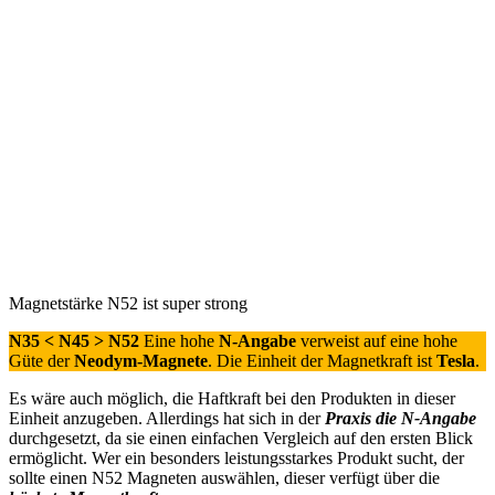
Magnetstärke N52 ist super strong
N35 < N45 > N52
Eine hohe
N-Angabe
verweist auf eine hohe
Güte der
Neodym-Magnete
. Die Einheit der Magnetkraft ist
Tesla
.
Es wäre auch möglich, die Haftkraft bei den Produkten in dieser
Einheit anzugeben. Allerdings hat sich in der
Praxis die N-Angabe
durchgesetzt, da sie einen einfachen Vergleich auf den ersten Blick
ermöglicht. Wer ein besonders leistungsstarkes Produkt sucht, der
sollte einen N52 Magneten auswählen, dieser verfügt über die