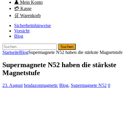
👤 Mein Konto
💳 Kasse
🛒 Warenkorb
Sicherheitshinweise
Vorsicht
Blog
Suchen
nach:
Startseite
Blog
Supermagnete N52 haben die stärkste Magnetstufe
Supermagnete N52 haben die stärkste
Magnetstufe
23. August
brudazonmagnetic
Blog
,
Supermagnete N52
0