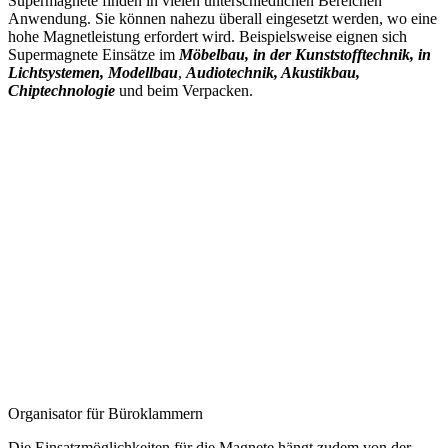
Supermagnete finden in vielen unterschiedlichen Bereichen
Anwendung. Sie können nahezu überall eingesetzt werden, wo eine
hohe Magnetleistung erfordert wird. Beispielsweise eignen sich
Supermagnete Einsätze im
Möbelbau, in der Kunststofftechnik, in
Lichtsystemen, Modellbau
,
Audiotechnik, Akustikbau,
Chiptechnologie
und beim Verpacken.
Organisator für Büroklammern
Die Einsatzmöglichkeiten für die Magnete hängt zudem von der