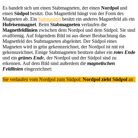
Es handelt sich um einen Stabmagneten, der einen
Nordpol
und
einen
Südpol
besitzt. Das Magnetfeld hängt von der Form des
Magneten ab. Ein
Stabmagnet
besitzt ein anderes Magnetfeld als ein
Hufeisenmagnet
. Beim
Stabmagneten
verlaufen die
Magnetfeldlinien
zwischen dem Nordpol und dem Südpol. Sie sind
ovalförmig. Auf folgendem Bild ist aus dieser Beobachtung das
Magnetfeld des Stabmagneten abgeleitet. Der Südpol eines
Magneten wird in grün gekennzeichnet, der Nordpol ist mit rot
gekennzeichnet. Einige Stabmagneten besitzen daher ein
rotes Ende
und ein
grünes End
e, der Nordpol und der Südpol sind zu
erkennen. Auf dem Bild sind außerdem die
magnetischen
Feldlinien
eingezeichnet:
Sie verlaufen vom Nordpol zum Südpol:
Nordpol zieht Südpol
an