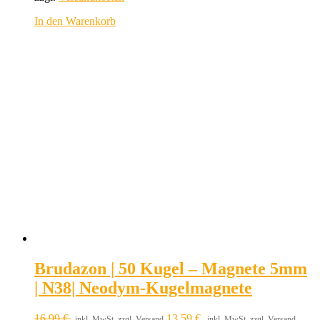
In den Warenkorb
Brudazon | 50 Kugel – Magnete 5mm
| N38| Neodym-Kugelmagnete
16,99
€
13,59
€
inkl. MwSt. zzgl. Versand
inkl. MwSt. zzgl. Versand