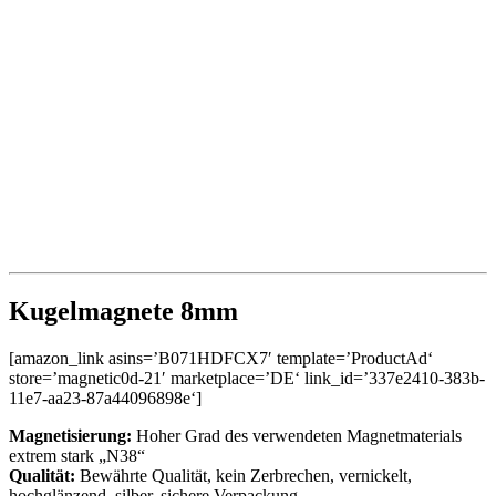
Kugelmagnete 8mm
[amazon_link asins=’B071HDFCX7′ template=’ProductAd‘
store=’magnetic0d-21′ marketplace=’DE‘ link_id=’337e2410-383b-
11e7-aa23-87a44096898e‘]
Magnetisierung:
Hoher Grad des verwendeten Magnetmaterials
extrem stark „N38“
Qualität:
Bewährte Qualität, kein Zerbrechen, vernickelt,
hochglänzend, silber, sichere Verpackung