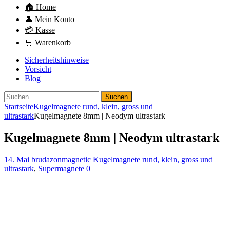
🏠 Home
👤 Mein Konto
💳 Kasse
🛒 Warenkorb
Sicherheitshinweise
Vorsicht
Blog
Suchen
nach:
Startseite
Kugelmagnete rund, klein, gross und
ultrastark
Kugelmagnete 8mm | Neodym ultrastark
Kugelmagnete 8mm | Neodym ultrastark
14. Mai
brudazonmagnetic
Kugelmagnete rund, klein, gross und
ultrastark
,
Supermagnete
0