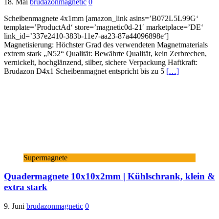
18. Mai
brudazonmagnetic
0
Scheibenmagnete 4x1mm [amazon_link asins=’B072L5L99G‘
template=’ProductAd‘ store=’magnetic0d-21′ marketplace=’DE‘
link_id=’337e2410-383b-11e7-aa23-87a44096898e‘]
Magnetisierung: Höchster Grad des verwendeten Magnetmaterials
extrem stark „N52“ Qualität: Bewährte Qualität, kein Zerbrechen,
vernickelt, hochglänzend, silber, sichere Verpackung Haftkraft:
Brudazon D4x1 Scheibenmagnet entspricht bis zu 5
[…]
Supermagnete
Quadermagnete 10x10x2mm | Kühlschrank, klein &
extra stark
9. Juni
brudazonmagnetic
0