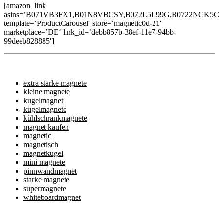
[amazon_link
asins=’B071VB3FX1,B01N8VBCSY,B072L5L99G,B0722NCK
template=’ProductCarousel‘ store=’magnetic0d-21′
marketplace=’DE‘ link_id=’debb857b-38ef-11e7-94bb-
99deeb828885′]
extra starke magnete
kleine magnete
kugelmagnet
kugelmagnete
kühlschrankmagnete
magnet kaufen
magnetic
magnetisch
magnetkugel
mini magnete
pinnwandmagnet
starke magnete
supermagnete
whiteboardmagnet