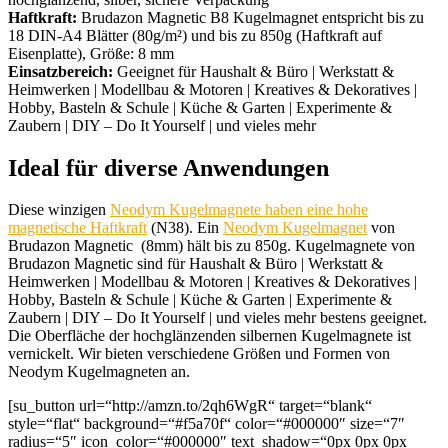
Haftkraft:
Brudazon Magnetic B8 Kugelmagnet entspricht bis zu
18 DIN-A4 Blätter (80g/m²) und bis zu 850g (Haftkraft auf
Eisenplatte), Größe: 8 mm
Einsatzbereich:
Geeignet für Haushalt & Büro | Werkstatt &
Heimwerken | Modellbau & Motoren | Kreatives & Dekoratives |
Hobby, Basteln & Schule | Küche & Garten | Experimente &
Zaubern | DIY – Do It Yourself | und vieles mehr
Ideal für diverse Anwendungen
Diese winzigen
Neodym Kugelmagnete haben eine hohe
magnetische Haftkraft
(N38). Ein
Neodym Kugelmagnet
von
Brudazon
Magnetic
(8mm) hält bis zu 850g. Kugelmagnete von
Brudazon
Magnetic
sind für Haushalt & Büro | Werkstatt &
Heimwerken | Modellbau & Motoren | Kreatives & Dekoratives |
Hobby, Basteln & Schule | Küche & Garten | Experimente &
Zaubern | DIY – Do It Yourself | und vieles mehr bestens geeignet.
Die Oberfläche der hochglänzenden silbernen Kugelmagnete ist
vernickelt. Wir bieten verschiedene Größen und Formen von
Neodym Kugelmagneten an.
[su_button url=“http://amzn.to/2qh6WgR“ target=“blank“
style=“flat“ background=“#f5a70f“ color=“#000000″ size=“7″
radius=“5″ icon_color=“#000000″ text_shadow=“0px 0px 0px