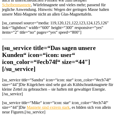
auch in unterschiedlichen Formen wie zum Beispiel
Scheibenmagnete
, Würfelmagnete und vieles mehr; passend für
jegliche Anwendung. Hinweis: Wegen der geringen Masse halten
unsere Mini-Magnete nicht an allen Glas-Magnettafeln.
[su_carousel source=“media: 119,120,121,122,123,124,125,126″
link=“lightbox“ width=“600″ height=“300″ responsive=“yes“
items=“2″ title=“no“ pages=“yes“ speed=“800″]
[su_service title=“Das sagen unsere
Kunden“ icon=“icon: user“
icon_color=“#ecb74f“ size=“44″]
[/su_service]
[su_service title=“Sandra“ icon=“icon: star“ icon_color=“#ecb74f“
size=“44″]Die Kügelchen sind sehr gut als Kühlschrankmagnete für
kleine Zettel zu gebrauchen – sie haften mit gewaltiger Energie.
[/su_service]
[su_service title=“Mike“ icon=“icon: star“ icon_color=“#ecb74f“
size=“44″]Die
Magnete sind extrem stark
, es bilden sich von allein
neue Figuren.[/su_service]