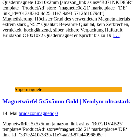
Quadermagnete 10x10x2mm [amazon_link asins=’B071NKD85R‘
template=’ProductAd‘ store=’magnetic0d-21′ marketplace=’DE‘
link_id=’013a83e0-4d25-11e7-9a93-5712fd1679df‘]
Magnetisierung: Höchster Grad des verwendeten Magnetmaterials
extrem stark „N52“ Qualität: Bewährte Qualität, kein Zerbrechen,
vernickelt, hochglänzend, silber, sichere Verpackung Haftkraft:
Brudazon C10x10x2 Quadermagnet entspricht bis zu 19
[…]
Supermagnete
Magnetwürfel 5x5x5mm Gold | Neodym ultrastark
14. Mai
brudazonmagnetic
0
Magnetwürfel 5x5x5mm [amazon_link asins=’B072DV4B25′
template=’ProductAd‘ store=’magnetic0d-21′ marketplace=’DE‘
link_id=’337e2410-383b-11e7-aa23-87a44096898e‘]