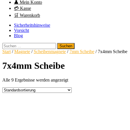
👤 Mein Konto
💳 Kasse
🛒 Warenkorb
Sicherheitshinweise
Vorsicht
Blog
Suchen
nach:
Start
/
Magnete
/
Scheibenmagnete
/
7mm Scheibe
/ 7x4mm Scheibe
7x4mm Scheibe
Alle 9 Ergebnisse werden angezeigt