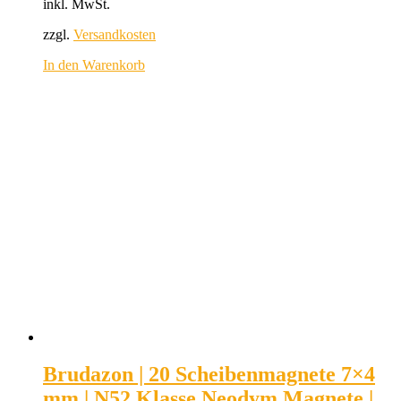
inkl. MwSt.
zzgl.
Versandkosten
In den Warenkorb
Brudazon | 20 Scheibenmagnete 7×4
mm | N52 Klasse Neodym Magnete |