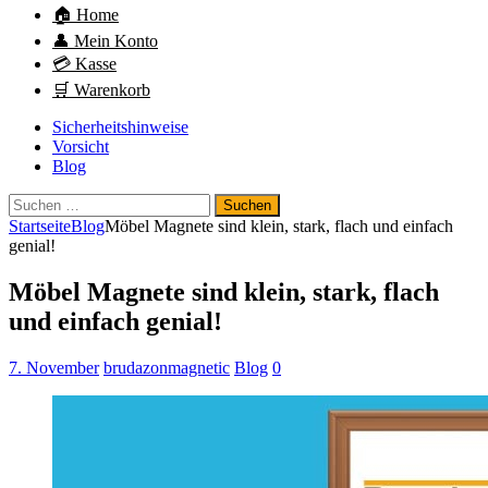
🏠 Home
👤 Mein Konto
💳 Kasse
🛒 Warenkorb
Sicherheitshinweise
Vorsicht
Blog
Suchen
nach:
Startseite
Blog
Möbel Magnete sind klein, stark, flach und einfach
genial!
Möbel Magnete sind klein, stark, flach
und einfach genial!
7. November
brudazonmagnetic
Blog
0