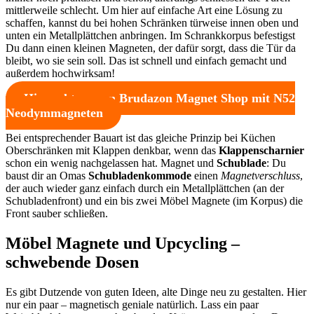
mittlerweile schlecht. Um hier auf einfache Art eine Lösung zu
schaffen, kannst du bei hohen Schränken türweise innen oben und
unten ein Metallplättchen anbringen. Im Schrankkorpus befestigst
Du dann einen kleinen Magneten, der dafür sorgt, dass die Tür da
bleibt, wo sie sein soll. Das ist schnell und einfach gemacht und
außerdem hochwirksam!
Hier geht es zum Brudazon Magnet Shop mit N52
Neodymmagneten
Bei entsprechender Bauart ist das gleiche Prinzip bei Küchen
Oberschränken mit Klappen denkbar, wenn das
Klappenscharnier
schon ein wenig nachgelassen hat. Magnet und
Schublade
: Du
baust dir an Omas
Schubladenkommode
einen
Magnetverschluss
,
der auch wieder ganz einfach durch ein Metallplättchen (an der
Schubladenfront) und ein bis zwei Möbel Magnete (im Korpus) die
Front sauber schließen.
Möbel Magnete und Upcycling –
schwebende Dosen
Es gibt Dutzende von guten Ideen, alte Dinge neu zu gestalten. Hier
nur ein paar – magnetisch geniale natürlich. Lass ein paar