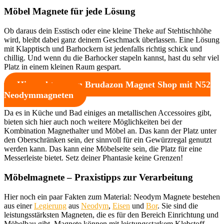
Möbel Magnete für jede Lösung
Ob daraus dein Esstisch oder eine kleine Theke auf Stehtischhöhe
wird, bleibt dabei ganz deinem Geschmack überlassen. Eine Lösung
mit Klapptisch und Barhockern ist jedenfalls richtig schick und
chillig. Und wenn du die Barhocker stapeln kannst, hast du sehr viel
Platz in einem kleinen Raum gespart.
Hier geht es zum Brudazon Magnet Shop mit N52
Neodymmagneten
Da es in Küche und Bad einiges an metallischen Accessoires gibt,
bieten sich hier auch noch weitere Möglichkeiten bei der
Kombination Magnethalter und Möbel an. Das kann der Platz unter
den Oberschränken sein, der sinnvoll für ein Gewürzregal genutzt
werden kann. Das kann eine Möbelseite sein, die Platz für eine
Messerleiste bietet. Setz deiner Phantasie keine Grenzen!
Möbelmagnete – Praxistipps zur Verarbeitung
Hier noch ein paar Fakten zum Material: Neodym Magnete bestehen
aus einer
Legierung
aus
Neodym
,
Eisen
und
Bor
. Sie sind die
leistungsstärksten Magneten, die es für den Bereich Einrichtung und
Möbelbau gibt. Magnete können mit leistungsstarkem Klebstoff