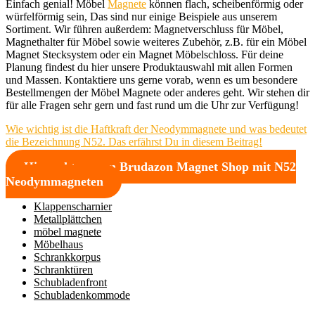
Einfach genial! Möbel
Magnete
können flach, scheibenförmig oder
würfelförmig sein, Das sind nur einige Beispiele aus unserem
Sortiment. Wir führen außerdem: Magnetverschluss für Möbel,
Magnethalter für Möbel sowie weiteres Zubehör, z.B. für ein Möbel
Magnet Stecksystem oder ein Magnet Möbelschloss. Für deine
Planung findest du hier unsere Produktauswahl mit allen Formen
und Massen. Kontaktiere uns gerne vorab, wenn es um besondere
Bestellmengen der Möbel Magnete oder anderes geht. Wir stehen dir
für alle Fragen sehr gern und fast rund um die Uhr zur Verfügung!
Wie wichtig ist die Haftkraft der Neodymmagnete und was bedeutet
die Bezeichnung N52. Das erfährst Du in diesem Beitrag!
Hier geht es zum Brudazon Magnet Shop mit N52
Neodymmagneten
Klappenscharnier
Metallplättchen
möbel magnete
Möbelhaus
Schrankkorpus
Schranktüren
Schubladenfront
Schubladenkommode