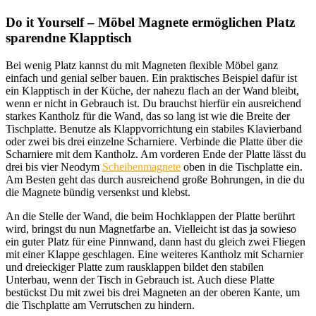
Do it Yourself – Möbel Magnete ermöglichen Platz
sparendne Klapptisch
Bei wenig Platz kannst du mit Magneten flexible Möbel ganz
einfach und genial selber bauen. Ein praktisches Beispiel dafür ist
ein Klapptisch in der Küche, der nahezu flach an der Wand bleibt,
wenn er nicht in Gebrauch ist. Du brauchst hierfür ein ausreichend
starkes Kantholz für die Wand, das so lang ist wie die Breite der
Tischplatte. Benutze als Klappvorrichtung ein stabiles Klavierband
oder zwei bis drei einzelne Scharniere. Verbinde die Platte über die
Scharniere mit dem Kantholz. Am vorderen Ende der Platte lässt du
drei bis vier Neodym
Scheibenmagnete
oben in die Tischplatte ein.
Am Besten geht das durch ausreichend große Bohrungen, in die du
die Magnete bündig versenkst und klebst.
An die Stelle der Wand, die beim Hochklappen der Platte berührt
wird, bringst du nun Magnetfarbe an. Vielleicht ist das ja sowieso
ein guter Platz für eine Pinnwand, dann hast du gleich zwei Fliegen
mit einer Klappe geschlagen. Eine weiteres Kantholz mit Scharnier
und dreieckiger Platte zum rausklappen bildet den stabilen
Unterbau, wenn der Tisch in Gebrauch ist. Auch diese Platte
bestückst Du mit zwei bis drei Magneten an der oberen Kante, um
die Tischplatte am Verrutschen zu hindern.