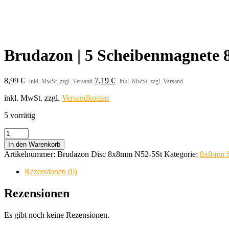
Brudazon | 5 Scheibenmagnete 
8,99
€
7,19
€
inkl. MwSt. zzgl. Versand
inkl. MwSt. zzgl. Versand
inkl. MwSt.
zzgl.
Versandkosten
5 vorrätig
Brudazon
|
In den Warenkorb
5
Artikelnummer:
Brudazon Disc 8x8mm N52-5St
Kategorie:
8x8mm S
Scheibenmagnete
8x8
Rezensionen (0)
mm
|
Rezensionen
N52
Klasse
Es gibt noch keine Rezensionen.
Neodym
Magnete