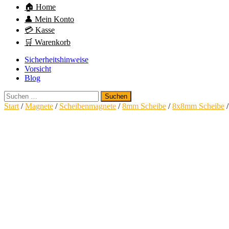
🏠 Home
👤 Mein Konto
💳 Kasse
🛒 Warenkorb
Sicherheitshinweise
Vorsicht
Blog
Suchen
nach:
Start
/
Magnete
/
Scheibenmagnete
/
8mm Scheibe
/
8x8mm Scheibe
/