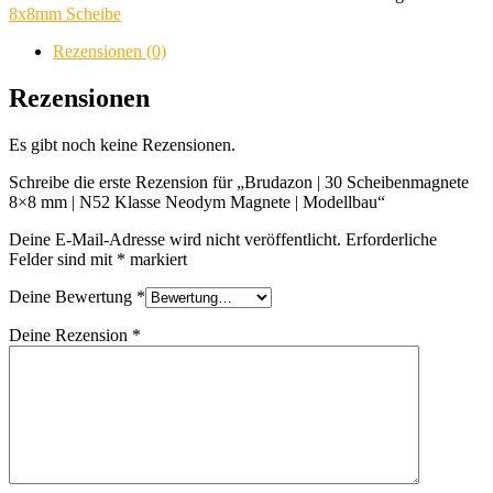
Scheibenmagnete
8x8mm Scheibe
8x8
mm
Rezensionen (0)
|
N52
Rezensionen
Klasse
Neodym
Es gibt noch keine Rezensionen.
Magnete
|
Schreibe die erste Rezension für „Brudazon | 30 Scheibenmagnete
Modellbau
8×8 mm | N52 Klasse Neodym Magnete | Modellbau“
Menge
Deine E-Mail-Adresse wird nicht veröffentlicht.
Erforderliche
Felder sind mit
*
markiert
Deine Bewertung
*
Deine Rezension
*