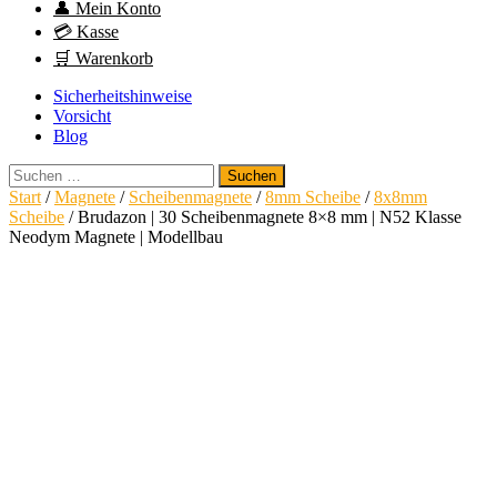
👤 Mein Konto
💳 Kasse
🛒 Warenkorb
Sicherheitshinweise
Vorsicht
Blog
Suchen
nach:
Start
/
Magnete
/
Scheibenmagnete
/
8mm Scheibe
/
8x8mm
Scheibe
/ Brudazon | 30 Scheibenmagnete 8×8 mm | N52 Klasse
Neodym Magnete | Modellbau