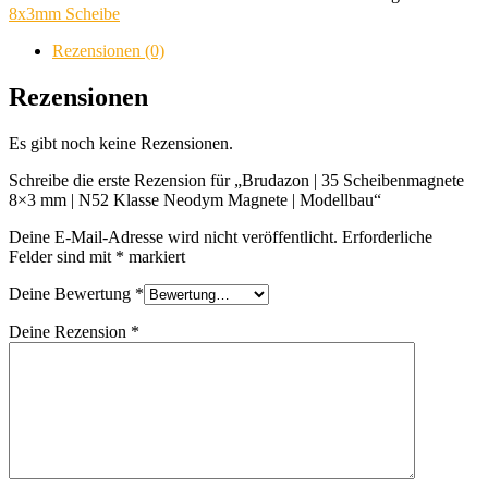
Scheibenmagnete
8x3mm Scheibe
8x3
mm
Rezensionen (0)
|
N52
Rezensionen
Klasse
Neodym
Es gibt noch keine Rezensionen.
Magnete
|
Schreibe die erste Rezension für „Brudazon | 35 Scheibenmagnete
Modellbau
8×3 mm | N52 Klasse Neodym Magnete | Modellbau“
Menge
Deine E-Mail-Adresse wird nicht veröffentlicht.
Erforderliche
Felder sind mit
*
markiert
Deine Bewertung
*
Deine Rezension
*