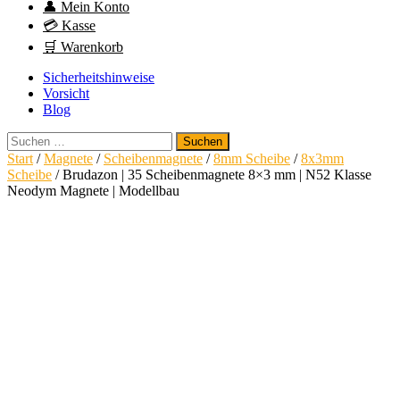
👤 Mein Konto
💳 Kasse
🛒 Warenkorb
Sicherheitshinweise
Vorsicht
Blog
Suchen
nach:
Start
/
Magnete
/
Scheibenmagnete
/
8mm Scheibe
/
8x3mm
Scheibe
/ Brudazon | 35 Scheibenmagnete 8×3 mm | N52 Klasse
Neodym Magnete | Modellbau