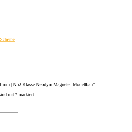
Scheibe
 4×1 mm | N52 Klasse Neodym Magnete | Modellbau“
sind mit
*
markiert