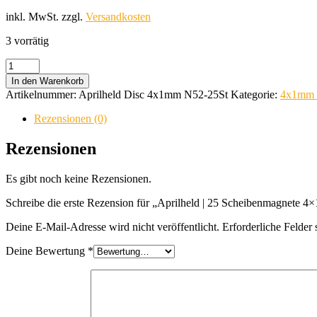
inkl. MwSt.
zzgl.
Versandkosten
3 vorrätig
Aprilheld
|
In den Warenkorb
25
Artikelnummer:
Aprilheld Disc 4x1mm N52-25St
Kategorie:
4x1mm 
Scheibenmagnete
4x1
Rezensionen (0)
mm
|
Rezensionen
N52
Klasse
Es gibt noch keine Rezensionen.
Neodym
Magnete
Schreibe die erste Rezension für „Aprilheld | 25 Scheibenmagnete
|
Modellbau
Deine E-Mail-Adresse wird nicht veröffentlicht.
Erforderliche Felder 
Menge
Deine Bewertung
*