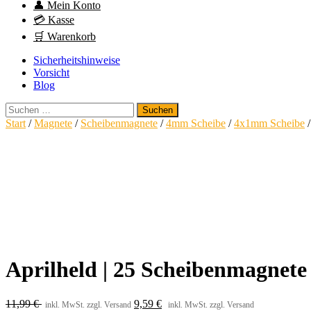
👤 Mein Konto
💳 Kasse
🛒 Warenkorb
Sicherheitshinweise
Vorsicht
Blog
Suchen
nach:
Start
/
Magnete
/
Scheibenmagnete
/
4mm Scheibe
/
4x1mm Scheibe
/
Aprilheld | 25 Scheibenmagnet
11,99
€
9,59
€
inkl. MwSt. zzgl. Versand
inkl. MwSt. zzgl. Versand