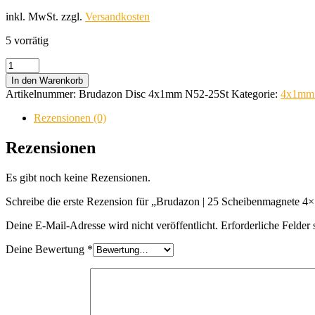
inkl. MwSt.
zzgl.
Versandkosten
5 vorrätig
Brudazon
|
In den Warenkorb
25
Artikelnummer:
Brudazon Disc 4x1mm N52-25St
Kategorie:
4x1mm 
Scheibenmagnete
4x1
Rezensionen (0)
mm
|
Rezensionen
N52
Klasse
Es gibt noch keine Rezensionen.
Neodym
Magnete
Schreibe die erste Rezension für „Brudazon | 25 Scheibenmagnete
|
Modellbau
Deine E-Mail-Adresse wird nicht veröffentlicht.
Erforderliche Felder 
Menge
Deine Bewertung
*