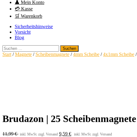
👤 Mein Konto
💳 Kasse
🛒 Warenkorb
Sicherheitshinweise
Vorsicht
Blog
Suchen
nach:
Start
/
Magnete
/
Scheibenmagnete
/
4mm Scheibe
/
4x1mm Scheibe
/
Brudazon | 25 Scheibenmagnete
11,99
€
9,59
€
inkl. MwSt. zzgl. Versand
inkl. MwSt. zzgl. Versand