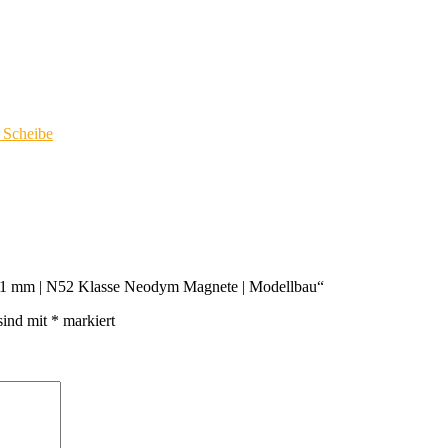
Scheibe
 4×1 mm | N52 Klasse Neodym Magnete | Modellbau“
sind mit
*
markiert