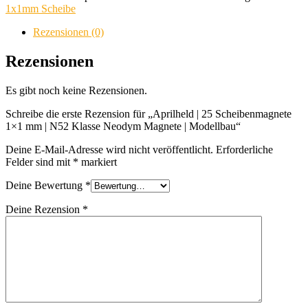
Scheibenmagnete
1x1mm Scheibe
1x1
mm
Rezensionen (0)
|
N52
Rezensionen
Klasse
Neodym
Es gibt noch keine Rezensionen.
Magnete
|
Schreibe die erste Rezension für „Aprilheld | 25 Scheibenmagnete
Modellbau
1×1 mm | N52 Klasse Neodym Magnete | Modellbau“
Menge
Deine E-Mail-Adresse wird nicht veröffentlicht.
Erforderliche
Felder sind mit
*
markiert
Deine Bewertung
*
Deine Rezension
*