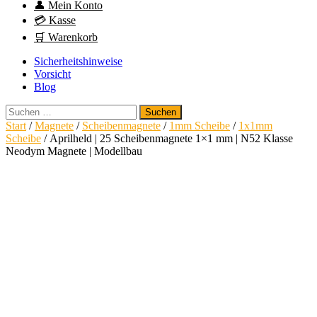
👤 Mein Konto
💳 Kasse
🛒 Warenkorb
Sicherheitshinweise
Vorsicht
Blog
Suchen
nach:
Start
/
Magnete
/
Scheibenmagnete
/
1mm Scheibe
/
1x1mm
Scheibe
/ Aprilheld | 25 Scheibenmagnete 1×1 mm | N52 Klasse
Neodym Magnete | Modellbau