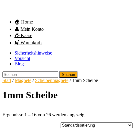
🏠 Home
👤 Mein Konto
💳 Kasse
🛒 Warenkorb
Sicherheitshinweise
Vorsicht
Blog
Suchen
nach:
Start
/
Magnete
/
Scheibenmagnete
/ 1mm Scheibe
1mm Scheibe
Ergebnisse 1 – 16 von 26 werden angezeigt