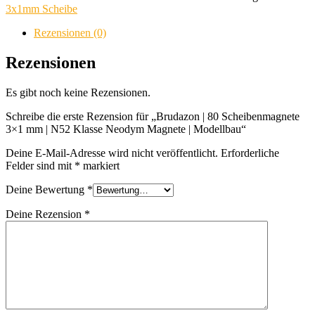
Scheibenmagnete
3x1mm Scheibe
3x1
mm
Rezensionen (0)
|
N52
Rezensionen
Klasse
Neodym
Es gibt noch keine Rezensionen.
Magnete
|
Schreibe die erste Rezension für „Brudazon | 80 Scheibenmagnete
Modellbau
3×1 mm | N52 Klasse Neodym Magnete | Modellbau“
Menge
Deine E-Mail-Adresse wird nicht veröffentlicht.
Erforderliche
Felder sind mit
*
markiert
Deine Bewertung
*
Deine Rezension
*