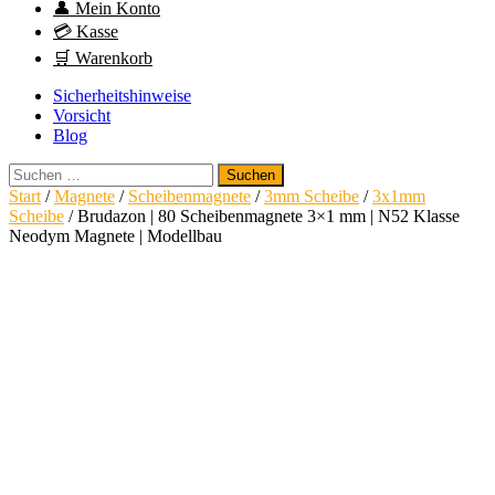
👤 Mein Konto
💳 Kasse
🛒 Warenkorb
Sicherheitshinweise
Vorsicht
Blog
Suchen
nach:
Start
/
Magnete
/
Scheibenmagnete
/
3mm Scheibe
/
3x1mm
Scheibe
/ Brudazon | 80 Scheibenmagnete 3×1 mm | N52 Klasse
Neodym Magnete | Modellbau