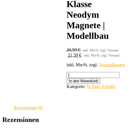
Klasse
Neodym
Magnete |
Modellbau
26,99
€
inkl. MwSt. zzgl. Versand
21,59
€
inkl. MwSt. zzgl. Versand
inkl. MwSt.
zzgl.
Versandkosten
Brudazon
|
In den Warenkorb
75
Kategorie:
6x3mm Scheibe
Scheibenmagnete
6x3
mm
|
Rezensionen (0)
N52
Klasse
Rezensionen
Neodym
Magnete