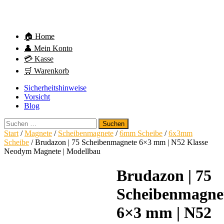
🏠 Home
👤 Mein Konto
💳 Kasse
🛒 Warenkorb
Sicherheitshinweise
Vorsicht
Blog
Suchen
nach:
Start
/
Magnete
/
Scheibenmagnete
/
6mm Scheibe
/
6x3mm
Scheibe
/ Brudazon | 75 Scheibenmagnete 6×3 mm | N52 Klasse
Neodym Magnete | Modellbau
Brudazon | 75
Scheibenmagne
6×3 mm | N52