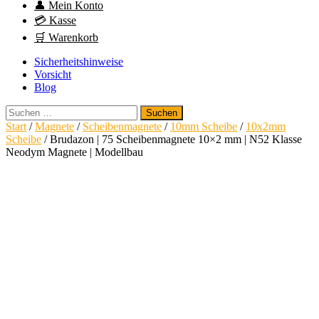
👤 Mein Konto
💳 Kasse
🛒 Warenkorb
Sicherheitshinweise
Vorsicht
Blog
Suchen
nach:
Start
/
Magnete
/
Scheibenmagnete
/
10mm Scheibe
/
10x2mm
Scheibe
/ Brudazon | 75 Scheibenmagnete 10×2 mm | N52 Klasse
Neodym Magnete | Modellbau