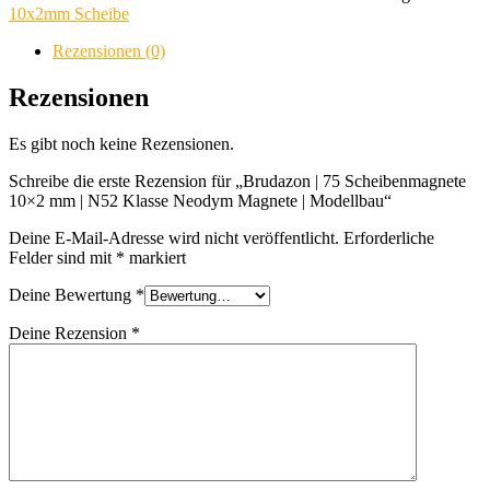
Scheibenmagnete
10x2mm Scheibe
10x2
mm
Rezensionen (0)
|
N52
Rezensionen
Klasse
Neodym
Es gibt noch keine Rezensionen.
Magnete
|
Schreibe die erste Rezension für „Brudazon | 75 Scheibenmagnete
Modellbau
10×2 mm | N52 Klasse Neodym Magnete | Modellbau“
Menge
Deine E-Mail-Adresse wird nicht veröffentlicht.
Erforderliche
Felder sind mit
*
markiert
Deine Bewertung
*
Deine Rezension
*