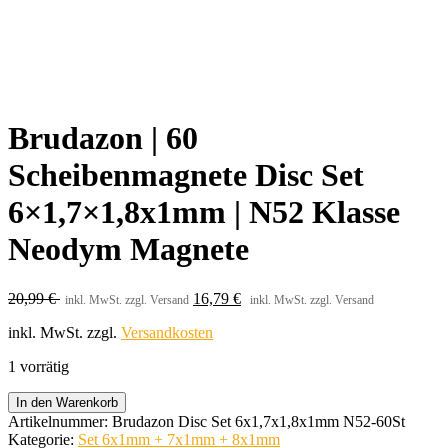
Brudazon | 60
Scheibenmagnete Disc Set
6×1,7×1,8x1mm | N52 Klasse
Neodym Magnete
20,99
€
16,79
€
inkl. MwSt. zzgl. Versand
inkl. MwSt. zzgl. Versand
inkl. MwSt.
zzgl.
Versandkosten
1 vorrätig
Brudazon
In den Warenkorb
|
Artikelnummer:
Brudazon Disc Set 6x1,7x1,8x1mm N52-60St
60
Kategorie:
Set 6x1mm + 7x1mm + 8x1mm