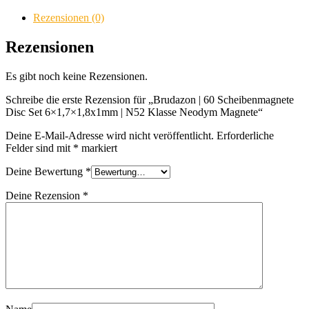
Scheibenmagnete
Disc
Rezensionen (0)
Set
6x1,7x1,8x1mm
Rezensionen
|
N52
Es gibt noch keine Rezensionen.
Klasse
Neodym
Schreibe die erste Rezension für „Brudazon | 60 Scheibenmagnete
Magnete
Disc Set 6×1,7×1,8x1mm | N52 Klasse Neodym Magnete“
Menge
Deine E-Mail-Adresse wird nicht veröffentlicht.
Erforderliche
Felder sind mit
*
markiert
Deine Bewertung
*
Deine Rezension
*