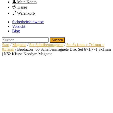
👤 Mein Konto
💳 Kasse
🛒 Warenkorb
Sicherheitshinweise
Vorsicht
Blog
Suchen
nach:
Start
/
Magnete
/
Set Scheibenmagnete
/
Set 6x1mm + 7x1mm +
8x1mm
/ Brudazon | 60 Scheibenmagnete Disc Set 6×1,7×1,8x1mm
| N52 Klasse Neodym Magnete