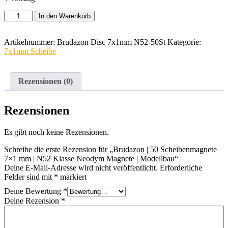
Brudazon
In den Warenkorb
|
50
Scheibenmagnete
Artikelnummer:
Brudazon Disc 7x1mm N52-50St
Kategorie:
7x1
7x1mm Scheibe
mm
|
N52
Rezensionen (0)
Klasse
Neodym
Magnete
Rezensionen
|
Modellbau
Es gibt noch keine Rezensionen.
Menge
Schreibe die erste Rezension für „Brudazon | 50 Scheibenmagnete
7×1 mm | N52 Klasse Neodym Magnete | Modellbau“
Deine E-Mail-Adresse wird nicht veröffentlicht.
Erforderliche
Felder sind mit
*
markiert
Deine Bewertung
*
Deine Rezension
*