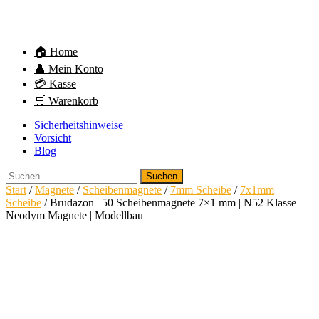
🏠 Home
👤 Mein Konto
💳 Kasse
🛒 Warenkorb
Sicherheitshinweise
Vorsicht
Blog
Suchen
nach:
Start
/
Magnete
/
Scheibenmagnete
/
7mm Scheibe
/
7x1mm
Scheibe
/ Brudazon | 50 Scheibenmagnete 7×1 mm | N52 Klasse
Neodym Magnete | Modellbau