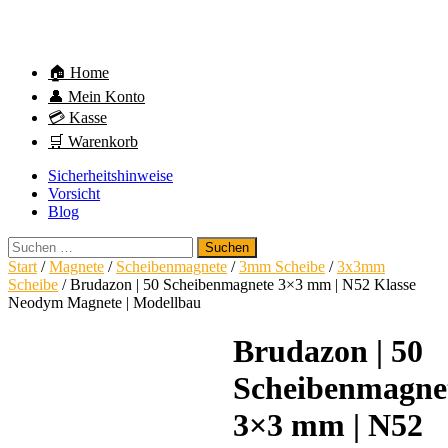
🏠 Home
👤 Mein Konto
💳 Kasse
🛒 Warenkorb
Sicherheitshinweise
Vorsicht
Blog
Suchen
nach:
Start
/
Magnete
/
Scheibenmagnete
/
3mm Scheibe
/
3x3mm
Scheibe
/ Brudazon | 50 Scheibenmagnete 3×3 mm | N52 Klasse
Neodym Magnete | Modellbau
Brudazon | 50
Scheibenmagne
3×3 mm | N52