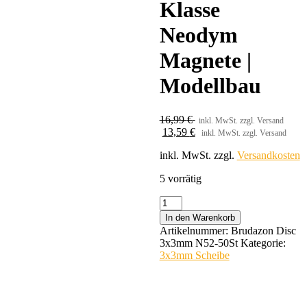
Klasse
Neodym
Magnete |
Modellbau
16,99
€
inkl. MwSt. zzgl. Versand
13,59
€
inkl. MwSt. zzgl. Versand
inkl. MwSt.
zzgl.
Versandkosten
5 vorrätig
Brudazon
|
In den Warenkorb
50
Artikelnummer:
Brudazon Disc
Scheibenmagnete
3x3mm N52-50St
Kategorie:
3x3
3x3mm Scheibe
mm
|
N52
Klasse