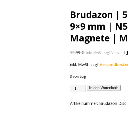
Brudazon | 
9×9 mm | N5
Magnete | M
12,99
€
inkl. MwSt. zzgl. Versand
inkl. MwSt.
zzgl.
Versandkoste
3 vorrätig
In den Warenkorb
Artikelnummer:
Brudazon Disc