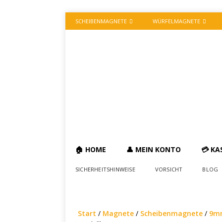
SCHEIBENMAGNETE
WÜRFELMAGNETE
🏠 HOME
👤 MEIN KONTO
💳 KA
SICHERHEITSHINWEISE
VORSICHT
BLOG
Start
/
Magnete
/
Scheibenmagnete
/
9mm