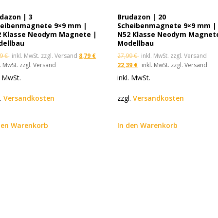
dazon | 3
Brudazon | 20
heibenmagnete 9×9 mm |
Scheibenmagnete 9×9 mm |
2 Klasse Neodym Magnete |
N52 Klasse Neodym Magnet
dellbau
Modellbau
99
€
inkl. MwSt. zzgl. Versand
8,79
€
27,99
€
inkl. MwSt. zzgl. Versand
l. MwSt. zzgl. Versand
22,39
€
inkl. MwSt. zzgl. Versand
. MwSt.
inkl. MwSt.
l.
Versandkosten
zzgl.
Versandkosten
den Warenkorb
In den Warenkorb