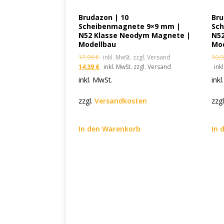
Brudazon | 10
Bru
Scheibenmagnete 9×9 mm |
Sc
N52 Klasse Neodym Magnete |
N5
Modellbau
Mo
17,99
€
inkl. MwSt. zzgl. Versand
10,
14,39
€
inkl. MwSt. zzgl. Versand
ink
inkl. MwSt.
inkl
zzgl.
Versandkosten
zzg
In den Warenkorb
In 