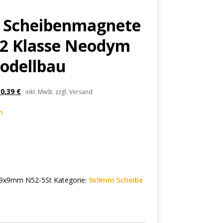
5 Scheibenmagnete
2 Klasse Neodym
odellbau
10,39
€
inkl. MwSt. zzgl. Versand
n
 9x9mm N52-5St
Kategorie:
9x9mm Scheibe