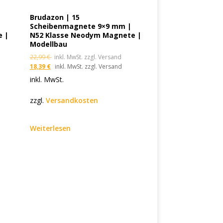
Brudazon | 15
Scheibenmagnete 9×9 mm |
e |
N52 Klasse Neodym Magnete |
Modellbau
22,99
€
inkl. MwSt. zzgl. Versand
18,39
€
inkl. MwSt. zzgl. Versand
inkl. MwSt.
zzgl.
Versandkosten
Weiterlesen