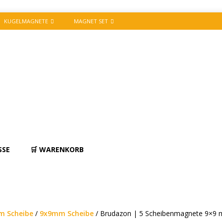
KUGELMAGNETE
MAGNET SET
SSE
🛒 WARENKORB
 Scheibe
/
9x9mm Scheibe
/ Brudazon | 5 Scheibenmagnete 9×9