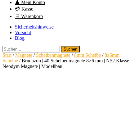
👤 Mein Konto
💳 Kasse
🛒 Warenkorb
Sicherheitshinweise
Vorsicht
Blog
Suchen
nach:
Start
/
Magnete
/
Scheibenmagnete
/
8mm Scheibe
/
8x6mm
Scheibe
/ Brudazon | 40 Scheibenmagnete 8×6 mm | N52 Klasse
Neodym Magnete | Modellbau