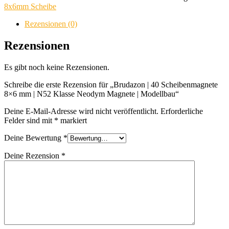
Scheibenmagnete
8x6mm Scheibe
8x6
mm
Rezensionen (0)
|
N52
Rezensionen
Klasse
Neodym
Es gibt noch keine Rezensionen.
Magnete
|
Schreibe die erste Rezension für „Brudazon | 40 Scheibenmagnete
Modellbau
8×6 mm | N52 Klasse Neodym Magnete | Modellbau“
Menge
Deine E-Mail-Adresse wird nicht veröffentlicht.
Erforderliche
Felder sind mit
*
markiert
Deine Bewertung
*
Deine Rezension
*