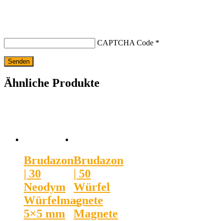
CAPTCHA Code
*
Ähnliche Produkte
Brudazon
Brudazon
| 30
| 50
Neodym
Würfel
Würfelmagnete
–
5×5 mm
Magnete