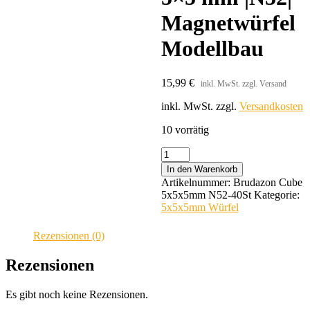
Magnetwürfel
Modellbau
15,99
€
inkl. MwSt. zzgl. Versand
inkl. MwSt.
zzgl.
Versandkosten
10 vorrätig
Brudazon
|
In den Warenkorb
40
Artikelnummer:
Brudazon Cube
Neodym
5x5x5mm N52-40St
Kategorie:
Würfelmagnete
5x5x5mm Würfel
5x5
mm
Rezensionen (0)
|N52|
Magnetwürfel
Rezensionen
Modellbau
Menge
Es gibt noch keine Rezensionen.