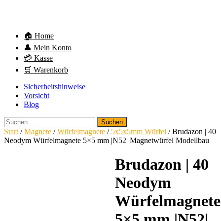
🏠 Home
👤 Mein Konto
💳 Kasse
🛒 Warenkorb
Sicherheitshinweise
Vorsicht
Blog
Suchen
nach:
Start
/
Magnete
/
Würfelmagnete
/
5x5x5mm Würfel
/ Brudazon | 40
Neodym Würfelmagnete 5×5 mm |N52| Magnetwürfel Modellbau
Brudazon | 40
Neodym
Würfelmagnete
5×5 mm |N52|