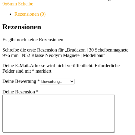
Scheibenmagnete
9x6mm Scheibe
9x6
mm
Rezensionen (0)
|
N52
Rezensionen
Klasse
Neodym
Es gibt noch keine Rezensionen.
Magnete
|
Schreibe die erste Rezension für „Brudazon | 30 Scheibenmagnete
Modellbau
9×6 mm | N52 Klasse Neodym Magnete | Modellbau“
Menge
Deine E-Mail-Adresse wird nicht veröffentlicht.
Erforderliche
Felder sind mit
*
markiert
Deine Bewertung
*
Deine Rezension
*