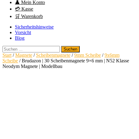
👤 Mein Konto
💳 Kasse
🛒 Warenkorb
Sicherheitshinweise
Vorsicht
Blog
Suchen
nach:
Start
/
Magnete
/
Scheibenmagnete
/
9mm Scheibe
/
9x6mm
Scheibe
/ Brudazon | 30 Scheibenmagnete 9×6 mm | N52 Klasse
Neodym Magnete | Modellbau