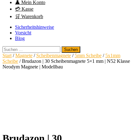
👤 Mein Konto
💳 Kasse
🛒 Warenkorb
Sicherheitshinweise
Vorsicht
Blog
Suchen
nach:
Start
/
Magnete
/
Scheibenmagnete
/
5mm Scheibe
/
5x1mm
Scheibe
/ Brudazon | 30 Scheibenmagnete 5×1 mm | N52 Klasse
Neodym Magnete | Modellbau
Brudazon | 30