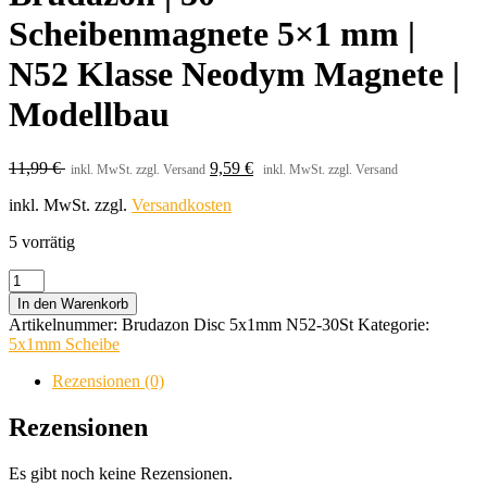
Scheibenmagnete 5×1 mm |
N52 Klasse Neodym Magnete |
Modellbau
11,99
€
9,59
€
inkl. MwSt. zzgl. Versand
inkl. MwSt. zzgl. Versand
inkl. MwSt.
zzgl.
Versandkosten
5 vorrätig
Brudazon
|
In den Warenkorb
30
Artikelnummer:
Brudazon Disc 5x1mm N52-30St
Kategorie:
Scheibenmagnete
5x1mm Scheibe
5x1
mm
Rezensionen (0)
|
N52
Rezensionen
Klasse
Neodym
Es gibt noch keine Rezensionen.
Magnete