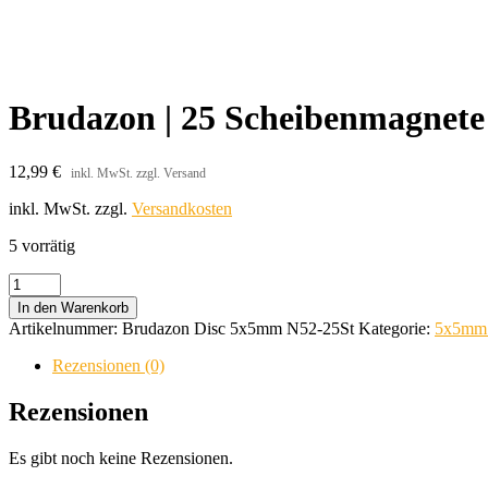
Brudazon | 25 Scheibenmagnete
12,99
€
inkl. MwSt. zzgl. Versand
inkl. MwSt.
zzgl.
Versandkosten
5 vorrätig
Brudazon
|
In den Warenkorb
25
Artikelnummer:
Brudazon Disc 5x5mm N52-25St
Kategorie:
5x5mm 
Scheibenmagnete
5x5
Rezensionen (0)
mm
|
Rezensionen
N52
Klasse
Es gibt noch keine Rezensionen.
Neodym
Magnete