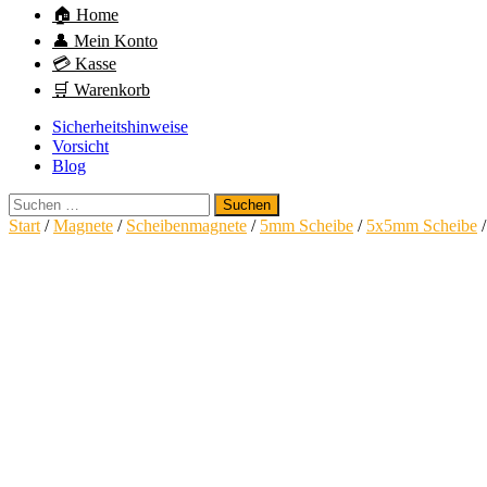
🏠 Home
👤 Mein Konto
💳 Kasse
🛒 Warenkorb
Sicherheitshinweise
Vorsicht
Blog
Suchen
nach:
Start
/
Magnete
/
Scheibenmagnete
/
5mm Scheibe
/
5x5mm Scheibe
/