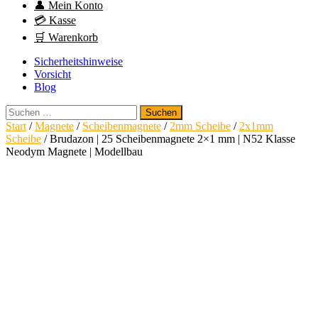
👤 Mein Konto
💳 Kasse
🛒 Warenkorb
Sicherheitshinweise
Vorsicht
Blog
Suchen
nach:
Start
/
Magnete
/
Scheibenmagnete
/
2mm Scheibe
/
2x1mm
Scheibe
/ Brudazon | 25 Scheibenmagnete 2×1 mm | N52 Klasse
Neodym Magnete | Modellbau