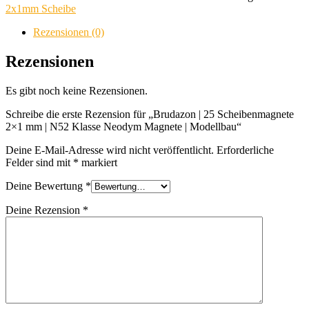
Scheibenmagnete
2x1mm Scheibe
2x1
mm
Rezensionen (0)
|
N52
Rezensionen
Klasse
Neodym
Es gibt noch keine Rezensionen.
Magnete
|
Schreibe die erste Rezension für „Brudazon | 25 Scheibenmagnete
Modellbau
2×1 mm | N52 Klasse Neodym Magnete | Modellbau“
Menge
Deine E-Mail-Adresse wird nicht veröffentlicht.
Erforderliche
Felder sind mit
*
markiert
Deine Bewertung
*
Deine Rezension
*