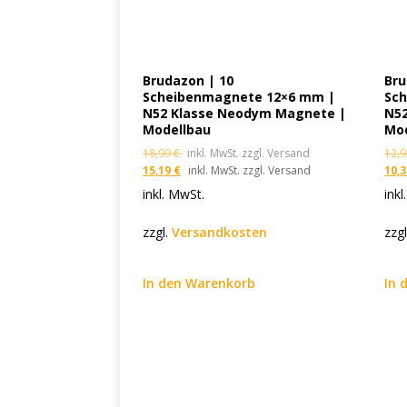
Brudazon | 10
Bru
Scheibenmagnete 12×6 mm |
Sc
N52 Klasse Neodym Magnete |
N5
Modellbau
Mo
18,99
€
inkl. MwSt. zzgl. Versand
12,
15,19
€
inkl. MwSt. zzgl. Versand
10,
inkl. MwSt.
inkl
zzgl.
Versandkosten
zzg
In den Warenkorb
In 