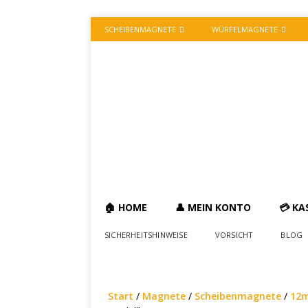
SCHEIBENMAGNETE
WÜRFELMAGNETE
🏠 HOME
👤 MEIN KONTO
💳 KA
SICHERHEITSHINWEISE
VORSICHT
BLOG
Start
/
Magnete
/
Scheibenmagnete
/
12m