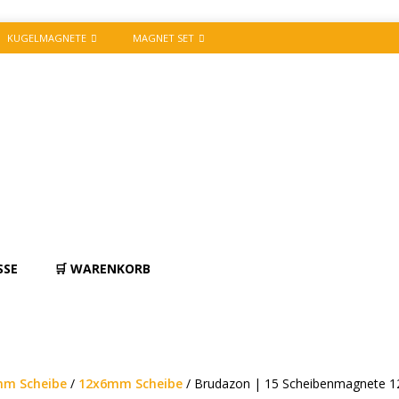
KUGELMAGNETE
MAGNET SET
SSE
🛒 WARENKORB
m Scheibe
/
12x6mm Scheibe
/ Brudazon | 15 Scheibenmagnete 