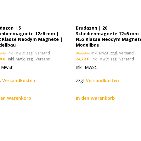
dazon | 5
Brudazon | 20
heibenmagnete 12×6 mm |
Scheibenmagnete 12×6 mm 
2 Klasse Neodym Magnete |
N52 Klasse Neodym Magnet
dellbau
Modellbau
99
€
inkl. MwSt. zzgl. Versand
30,99
€
inkl. MwSt. zzgl. Versand
39
€
inkl. MwSt. zzgl. Versand
24,79
€
inkl. MwSt. zzgl. Versand
. MwSt.
inkl. MwSt.
l.
Versandkosten
zzgl.
Versandkosten
den Warenkorb
In den Warenkorb