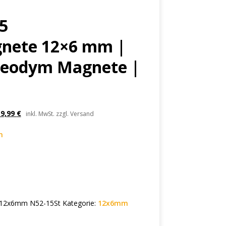
5
nete 12×6 mm |
Neodym Magnete |
19,99
€
inkl. MwSt. zzgl. Versand
n
 12x6mm N52-15St
Kategorie:
12x6mm