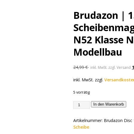
Brudazon | 1
Scheibenmag
N52 Klasse 
Modellbau
24,99
€
inkl. MwSt. zzgl. Versand
inkl. MwSt.
zzgl.
Versandkoste
5 vorrätig
In den Warenkorb
Artikelnummer:
Brudazon Disc
Scheibe