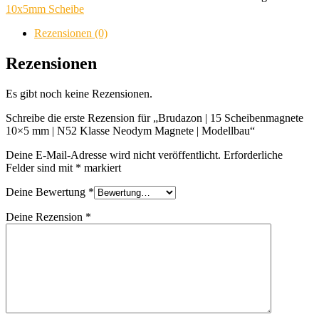
Scheibenmagnete
10x5mm Scheibe
10x5
mm
Rezensionen (0)
|
N52
Rezensionen
Klasse
Neodym
Es gibt noch keine Rezensionen.
Magnete
|
Schreibe die erste Rezension für „Brudazon | 15 Scheibenmagnete
Modellbau
10×5 mm | N52 Klasse Neodym Magnete | Modellbau“
Menge
Deine E-Mail-Adresse wird nicht veröffentlicht.
Erforderliche
Felder sind mit
*
markiert
Deine Bewertung
*
Deine Rezension
*