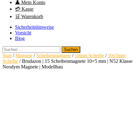
👤 Mein Konto
💳 Kasse
🛒 Warenkorb
Sicherheitshinweise
Vorsicht
Blog
Suchen
nach:
Start
/
Magnete
/
Scheibenmagnete
/
10mm Scheibe
/
10x5mm
Scheibe
/ Brudazon | 15 Scheibenmagnete 10×5 mm | N52 Klasse
Neodym Magnete | Modellbau