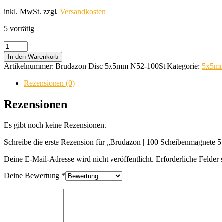
inkl. MwSt.
zzgl.
Versandkosten
5 vorrätig
Brudazon
|
In den Warenkorb
100
Artikelnummer:
Brudazon Disc 5x5mm N52-100St
Kategorie:
5x5mm
Scheibenmagnete
5x5
Rezensionen (0)
mm
|
Rezensionen
N52
Klasse
Es gibt noch keine Rezensionen.
Neodym
Magnete
Schreibe die erste Rezension für „Brudazon | 100 Scheibenmagnet
|
Modellbau
Deine E-Mail-Adresse wird nicht veröffentlicht.
Erforderliche Felder 
Menge
Deine Bewertung
*