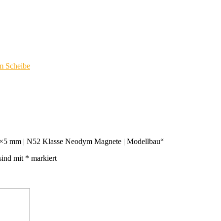
 Scheibe
e 5×5 mm | N52 Klasse Neodym Magnete | Modellbau“
sind mit
*
markiert