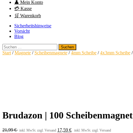
👤 Mein Konto
💳 Kasse
🛒 Warenkorb
Sicherheitshinweise
Vorsicht
Blog
Suchen
nach:
Start
/
Magnete
/
Scheibenmagnete
/
4mm Scheibe
/
4x3mm Scheibe
/
Brudazon | 100 Scheibenmagne
21,99
€
17,59
€
inkl. MwSt. zzgl. Versand
inkl. MwSt. zzgl. Versand