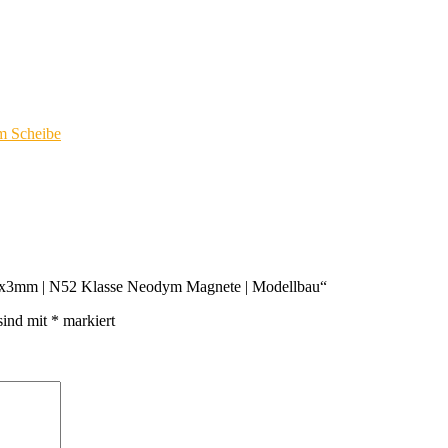
 Scheibe
e 4x3mm | N52 Klasse Neodym Magnete | Modellbau“
sind mit
*
markiert