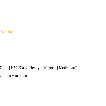
Scheibe
 8×7 mm | N52 Klasse Neodym Magnete | Modellbau“
sind mit
*
markiert