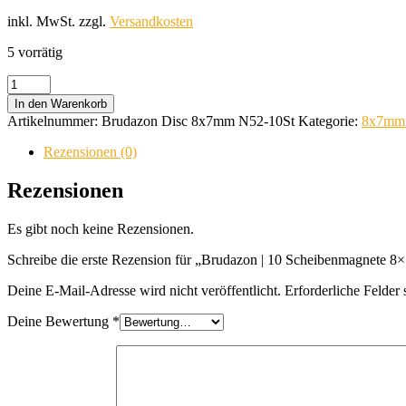
inkl. MwSt.
zzgl.
Versandkosten
5 vorrätig
Brudazon
|
In den Warenkorb
10
Artikelnummer:
Brudazon Disc 8x7mm N52-10St
Kategorie:
8x7mm 
Scheibenmagnete
8x7
Rezensionen (0)
mm
|
Rezensionen
N52
Klasse
Es gibt noch keine Rezensionen.
Neodym
Magnete
Schreibe die erste Rezension für „Brudazon | 10 Scheibenmagnete
|
Modellbau
Deine E-Mail-Adresse wird nicht veröffentlicht.
Erforderliche Felder 
Menge
Deine Bewertung
*