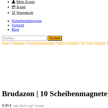
👤 Mein Konto
💳 Kasse
🛒 Warenkorb
Sicherheitshinweise
Vorsicht
Blog
Suchen
nach:
Start
/
Magnete
/
Scheibenmagnete
/
8mm Scheibe
/
8x7mm Scheibe
/
Brudazon | 10 Scheibenmagnete
9,99
€
inkl. MwSt. zzgl. Versand