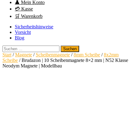
👤 Mein Konto
💳 Kasse
🛒 Warenkorb
Sicherheitshinweise
Vorsicht
Blog
Suchen
nach:
Start
/
Magnete
/
Scheibenmagnete
/
8mm Scheibe
/
8x2mm
Scheibe
/ Brudazon | 10 Scheibenmagnete 8×2 mm | N52 Klasse
Neodym Magnete | Modellbau