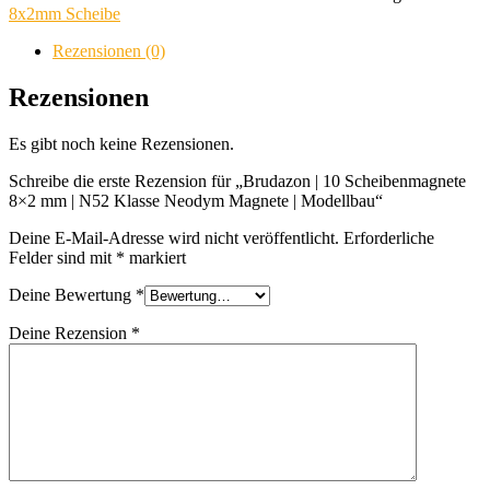
Scheibenmagnete
8x2mm Scheibe
8x2
mm
Rezensionen (0)
|
N52
Rezensionen
Klasse
Neodym
Es gibt noch keine Rezensionen.
Magnete
|
Schreibe die erste Rezension für „Brudazon | 10 Scheibenmagnete
Modellbau
8×2 mm | N52 Klasse Neodym Magnete | Modellbau“
Menge
Deine E-Mail-Adresse wird nicht veröffentlicht.
Erforderliche
Felder sind mit
*
markiert
Deine Bewertung
*
Deine Rezension
*