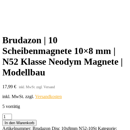
Brudazon | 10
Scheibenmagnete 10×8 mm |
N52 Klasse Neodym Magnete |
Modellbau
17,99
€
inkl. MwSt. zzgl. Versand
inkl. MwSt.
zzgl.
Versandkosten
5 vorrätig
Brudazon
|
In den Warenkorb
10
Artikelnummer:
Brudazon Disc 10x8mm N52-10St
Kategorie: