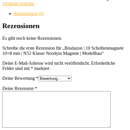
Scheibenmagnete
10x8mm Scheibe
10x8
mm
Rezensionen (0)
|
N52
Rezensionen
Klasse
Neodym
Es gibt noch keine Rezensionen.
Magnete
|
Schreibe die erste Rezension für „Brudazon | 10 Scheibenmagnete
Modellbau
10×8 mm | N52 Klasse Neodym Magnete | Modellbau“
Menge
Deine E-Mail-Adresse wird nicht veröffentlicht.
Erforderliche
Felder sind mit
*
markiert
Deine Bewertung
*
Deine Rezension
*