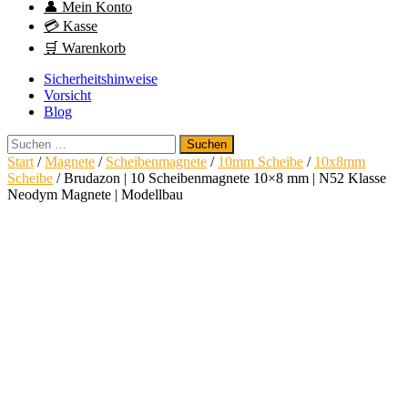
👤 Mein Konto
💳 Kasse
🛒 Warenkorb
Sicherheitshinweise
Vorsicht
Blog
Suchen
nach:
Start
/
Magnete
/
Scheibenmagnete
/
10mm Scheibe
/
10x8mm
Scheibe
/ Brudazon | 10 Scheibenmagnete 10×8 mm | N52 Klasse
Neodym Magnete | Modellbau