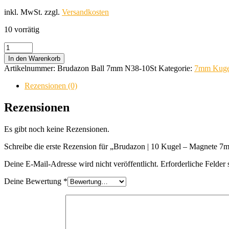
inkl. MwSt.
zzgl.
Versandkosten
10 vorrätig
Brudazon
|
In den Warenkorb
10
Artikelnummer:
Brudazon Ball 7mm N38-10St
Kategorie:
7mm Kuge
Kugel
-
Rezensionen (0)
Magnete
7mm
Rezensionen
|
N38|
Es gibt noch keine Rezensionen.
Neodym-
Kugelmagnete
Schreibe die erste Rezension für „Brudazon | 10 Kugel – Magnete
Menge
Deine E-Mail-Adresse wird nicht veröffentlicht.
Erforderliche Felder 
Deine Bewertung
*