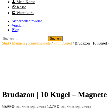
👤 Mein Konto
💳 Kasse
🛒 Warenkorb
Sicherheitshinweise
Vorsicht
Blog
Suchen
nach:
Start
/
Magnete
/
Kugelmagnete
/
7mm Kugel
/ Brudazon | 10 Kugel
Brudazon | 10 Kugel – Magnet
15,99
€
12,79
€
inkl. MwSt. zzgl. Versand
inkl. MwSt. zzgl. Versand