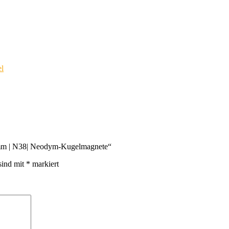
l
 7mm | N38| Neodym-Kugelmagnete“
sind mit
*
markiert