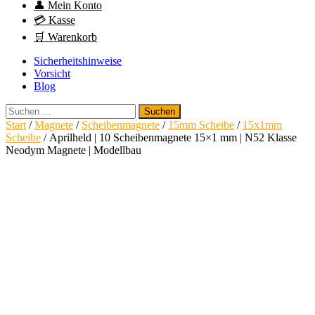
👤 Mein Konto
💳 Kasse
🛒 Warenkorb
Sicherheitshinweise
Vorsicht
Blog
Suchen
nach:
Start
/
Magnete
/
Scheibenmagnete
/
15mm Scheibe
/
15x1mm
Scheibe
/ Aprilheld | 10 Scheibenmagnete 15×1 mm | N52 Klasse
Neodym Magnete | Modellbau