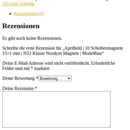
Scheibenmagnete
15x1mm Scheibe
15x1
mm
Rezensionen (0)
|
N52
Rezensionen
Klasse
Neodym
Es gibt noch keine Rezensionen.
Magnete
|
Schreibe die erste Rezension für „Aprilheld | 10 Scheibenmagnete
Modellbau
15×1 mm | N52 Klasse Neodym Magnete | Modellbau“
Menge
Deine E-Mail-Adresse wird nicht veröffentlicht.
Erforderliche
Felder sind mit
*
markiert
Deine Bewertung
*
Deine Rezension
*