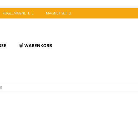
KUGELMAGNETE
MAGNET SET
SSE
🛒 WARENKORB
pg