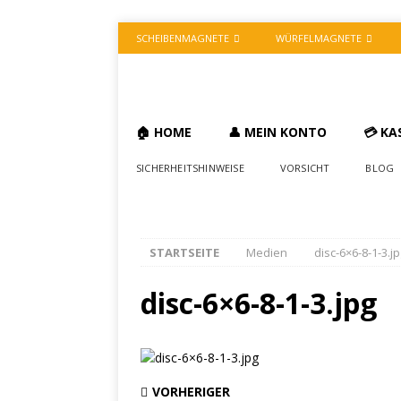
SCHEIBENMAGNETE
WÜRFELMAGNETE
🏠 HOME
👤 MEIN KONTO
💳 KA
SICHERHEITSHINWEISE
VORSICHT
BLOG
STARTSEITE
Medien
disc-6×6-8-1-3.j
disc-6×6-8-1-3.jpg
VORHERIGER