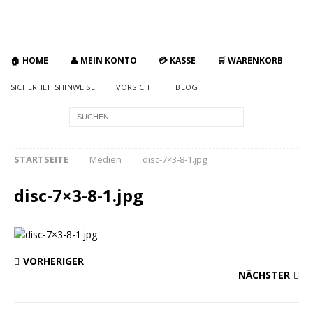
🏠 HOME
👤 MEIN KONTO
💳 KASSE
🛒 WARENKORB
SICHERHEITSHINWEISE
VORSICHT
BLOG
STARTSEITE
Medien
disc-7×3-8-1.jpg
disc-7×3-8-1.jpg
VORHERIGER
NÄCHSTER