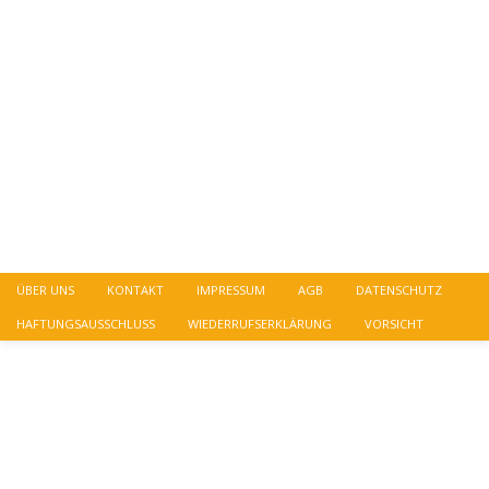
ÜBER UNS
KONTAKT
IMPRESSUM
AGB
DATENSCHUTZ
HAFTUNGSAUSSCHLUSS
WIEDERRUFSERKLÄRUNG
VORSICHT