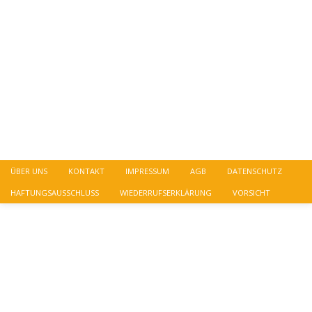
ÜBER UNS
KONTAKT
IMPRESSUM
AGB
DATENSCHUTZ
HAFTUNGSAUSSCHLUSS
WIEDERRUFSERKLÄRUNG
VORSICHT