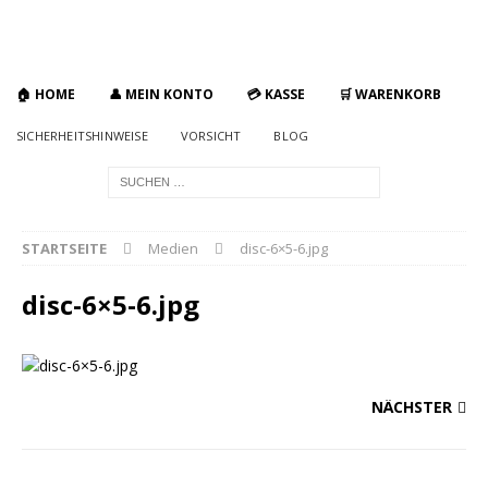
🏠 HOME
👤 MEIN KONTO
💳 KASSE
🛒 WARENKORB
SICHERHEITSHINWEISE
VORSICHT
BLOG
STARTSEITE
Medien
disc-6×5-6.jpg
disc-6×5-6.jpg
NÄCHSTER