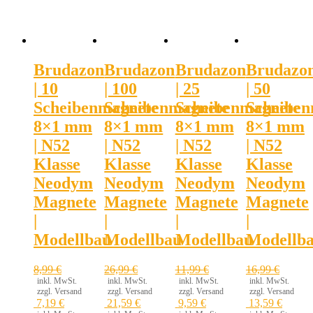
Brudazon
Brudazon
Brudazon
Brudazo
| 10
| 100
| 25
| 50
Scheibenmagnete
Scheibenmagnete
Scheibenmagnete
Scheiben
8×1 mm
8×1 mm
8×1 mm
8×1 mm
| N52
| N52
| N52
| N52
Klasse
Klasse
Klasse
Klasse
Neodym
Neodym
Neodym
Neodym
Magnete
Magnete
Magnete
Magnete
|
|
|
|
Modellbau
Modellbau
Modellbau
Modellb
8,99
€
26,99
€
11,99
€
16,99
€
inkl. MwSt.
inkl. MwSt.
inkl. MwSt.
inkl. MwSt.
zzgl. Versand
zzgl. Versand
zzgl. Versand
zzgl. Versand
7,19
€
21,59
€
9,59
€
13,59
€