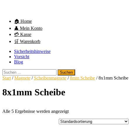
🏠 Home
👤 Mein Konto
💳 Kasse
🛒 Warenkorb
Sicherheitshinweise
Vorsicht
Blog
Suchen
nach:
Start
/
Magnete
/
Scheibenmagnete
/
8mm Scheibe
/ 8x1mm Scheibe
8x1mm Scheibe
Alle 5 Ergebnisse werden angezeigt